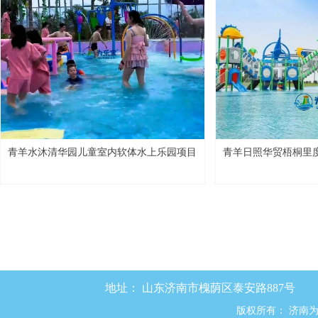
青羊水沐清华园儿童室内软体水上乐园项目
青羊日照华贸梧桐里度
园+游泳池项目
地址：
山东济南市槐荫区泰安路887号
版权所有：
济南