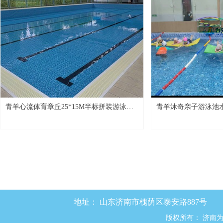
青羊心流体育章丘25*15M半标拼装游泳池
青羊沐奇亲子游泳池
项目
目
地址：
山东济南市槐荫区泰安路887号
版权所有：
济南